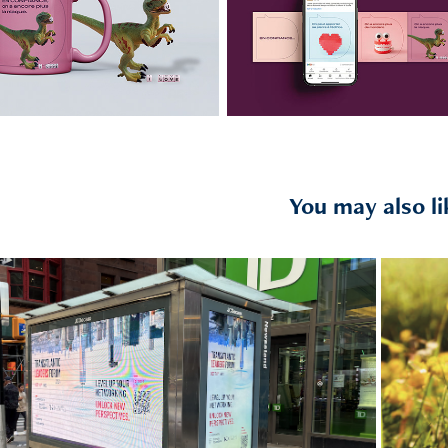
You may also li
2024
CHAGE - Frenchfounders NYC - 
Tikehau Capital